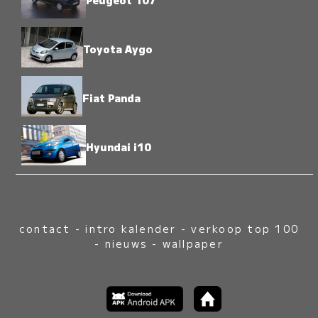
Toyota Aygo
Fiat Panda
Hyundai i10
contact
-
intro kalender
-
verkoop top 100
-
nieuws
-
wallpaper