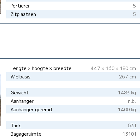
Portieren
5
Zitplaatsen
5
Lengte × hoogte × breedte
447 × 160 × 180 cm
Wielbasis
267 cm
Gewicht
1483 kg
Aanhanger
n.b.
Aanhanger geremd
1400 kg
Tank
63 l
Bagageruimte
1310 l