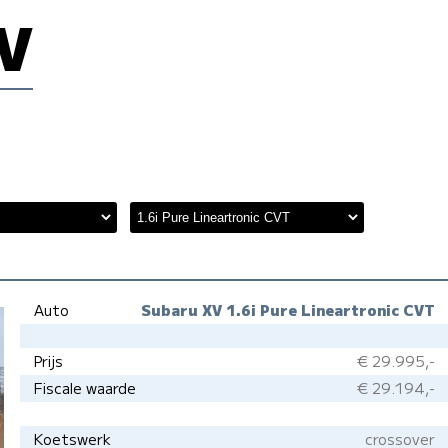
V
Auto
Subaru XV 1.6i Pure Lineartronic CVT
Prijs
€ 29.995,-
Fiscale waarde
€ 29.194,-
Koetswerk
crossover