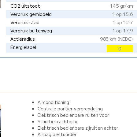
CO2 uitstoot
145 gr/km
Verbruik gemiddeld
1 op 15.6
Verbruik stad
1 op 12.7
Verbruik buitenweg
1 op 17.9
Actieradius
983 km (NEDC)
Energielabel
D
Airconditioning
Centrale portier vergrendeling
Elektrisch bedienbare ruiten voor
Stuurbekrachtiging
Elektrisch bedienbare zijruiten achter
Airbag bestuurder