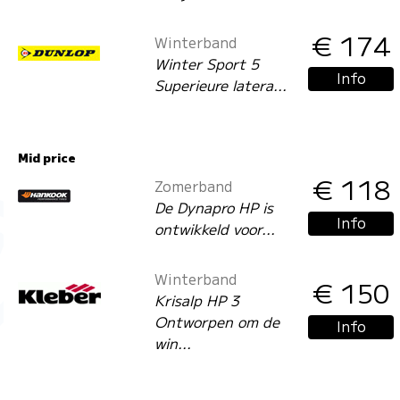
€ 174
Winterband
Winter Sport 5
Info
Superieure latera...
Mid price
€ 118
Zomerband
De Dynapro HP is
Info
ontwikkeld voor...
Winterband
€ 150
Krisalp HP 3
Ontworpen om de
Info
win...