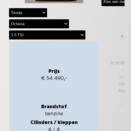
€
brandst
-
Prijs
cc
€ 34.490,-
pk
Nm
-
-
Brandstof
benzine
Cilinders / kleppen
4 / 4
sec.