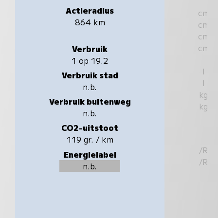
Actieradius
cm
864 km
cm
cm
cm
Verbruik
1 op 19.2
l
Verbruik stad
l
n.b.
kg
Verbruik buitenweg
kg
n.b.
CO2-uitstoot
119 gr. / km
/R
Energielabel
/R
n.b.