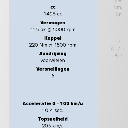
cc
km/u
1498 cc
km
Vermogen
-
115 pk @ 5000 rpm
-
Koppel
-
220 Nm @ 1500 rpm
gr. / k
Aandrijving
A- G
voorwielen
Versnellingen
6
Acceleratie 0 - 100 km/u
10.4 sec.
Topsnelheid
203 km/u