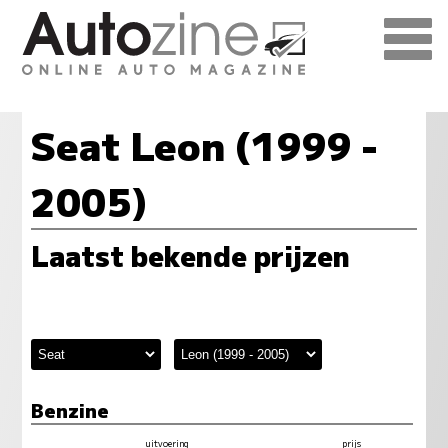
Seat Leon (1999 -
2005)
Laatst bekende prijzen
Benzine
uitvoering
prijs
vermogen
milieu