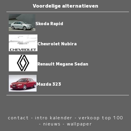
Voordelige alternatieven
Skoda Rapid
Chevrolet Nubira
Renault Megane Sedan
Mazda 323
contact
-
intro kalender
-
verkoop top 100
-
nieuws
-
wallpaper