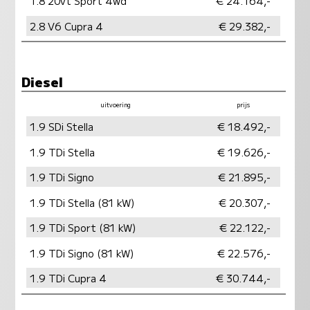
1.8 20vt Sport 4wd
€ 24.164,-
2.8 V6 Cupra 4
€ 29.382,-
Diesel
uitvoering
prijs
vermogen
milieu
1.9 SDi Stella
€ 18.492,-
1.9 TDi Stella
€ 19.626,-
1.9 TDi Signo
€ 21.895,-
1.9 TDi Stella (81 kW)
€ 20.307,-
1.9 TDi Sport (81 kW)
€ 22.122,-
1.9 TDi Signo (81 kW)
€ 22.576,-
1.9 TDi Cupra 4
€ 30.744,-