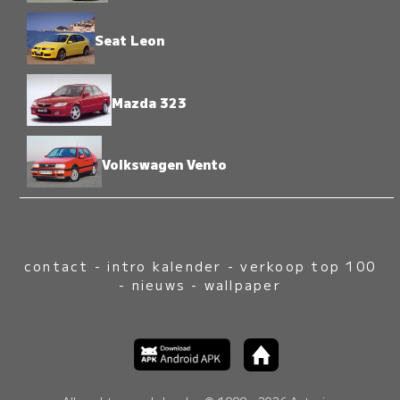
Seat Leon
Mazda 323
Volkswagen Vento
contact
-
intro kalender
-
verkoop top 100
-
nieuws
-
wallpaper