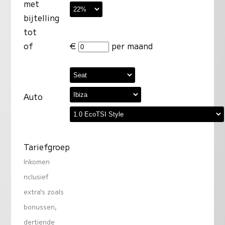
met
bijtelling
tot
of
€
per maand
Auto
Tariefgroep
Inkomen
nclusief
extra's zoals
bonussen,
dertiende