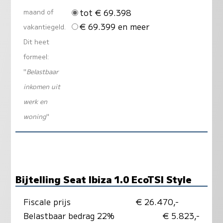
tot € 69.398
maand of
€ 69.399 en meer
vakantiegeld.
Dit heet
formeel:
"
Belastbaar
inkomen uit
werk en
woning
"
Bijtelling Seat Ibiza 1.0 EcoTSI Style
Fiscale prijs
€ 26.470,-
Belastbaar bedrag 22%
€ 5.823,-