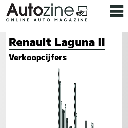
Renault Laguna II
Verkoopcijfers
988
854
833
633
600
552
540
501
454
427
401
397