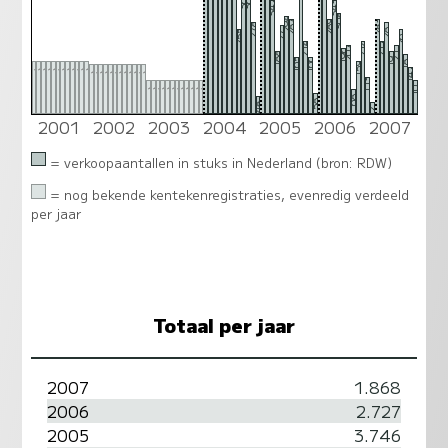
361
364
342
343
308
294
283
287
289
278
281
271
255
261
214
214
217
207
211
196
188
191
181
165
166
159
162
162
162
162
162
162
162
162
162
162
162
162
152
152
152
152
152
152
152
152
152
152
152
152
142
113
101
100
100
100
100
100
100
100
100
100
100
100
100
68
58
48
32
2001
2002
2003
2004
2005
2006
2007
= verkoopaantallen in stuks in Nederland (bron: RDW)
= nog bekende kentekenregistraties, evenredig verdeeld
per jaar
Totaal per jaar
2007
1.868
2006
2.727
2005
3.746