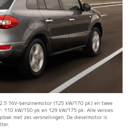
n 2.5 16V-benzinemotor (125 kW/170 pk) en twee
or: 110 kW/150 pk en 129 kW/175 pk. Alle versies
gsbak met zes versnellingen. De dieselmotor is
lter.