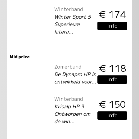
Winterband
€ 174
Winter Sport 5
Superieure
Info
latera...
Mid price
€ 118
Zomerband
De Dynapro HP is
Info
ontwikkeld voor...
Winterband
€ 150
Krisalp HP 3
Ontworpen om
Info
de win...