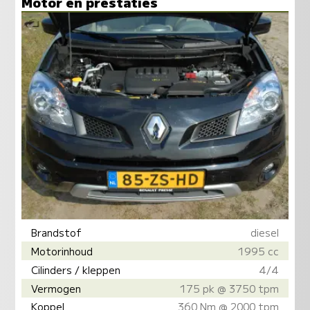
Motor en prestaties
Brandstof
diesel
Motorinhoud
1995 cc
Cilinders / kleppen
4/4
Vermogen
175 pk @ 3750 tpm
Koppel
360 Nm @ 2000 tpm