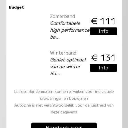
Budget
Zomerband
€ 111
Comfortabele
high performance
Info
ba...
Winterband
€ 131
Geniet optimaal
van de winter
Info
Bu...
Let op: Bandenmaten kunnen afwijken voor individuele
uitvoeringen en bouwjaren
Autozine is niet verantwoordelijk voor de juistheid van
deze gegevens
Bandenkiezer