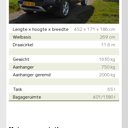
Lengte × hoogte × breedte
452 × 171 × 186 cm
Wielbasis
269 cm
Draaicirkel
11.6 m
Gewicht
1630 kg
Aanhanger
750 kg
Aanhanger geremd
2000 kg
Tank
65 l
Bagageruimte
401/1380 l