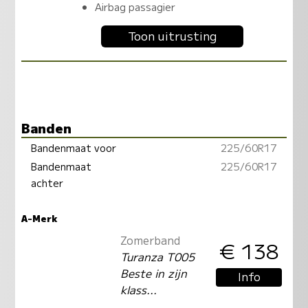
Airbag passagier
Toon uitrusting
Banden
Bandenmaat voor
225/60R17
Bandenmaat
225/60R17
achter
A-Merk
Zomerband
€ 138
Turanza T005
Beste in zijn
Info
klass...