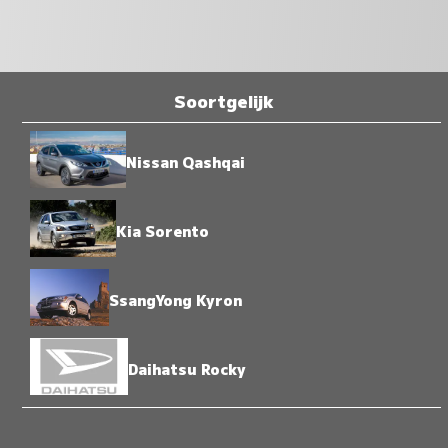
Soortgelijk
Nissan Qashqai
Kia Sorento
SsangYong Kyron
Daihatsu Rocky