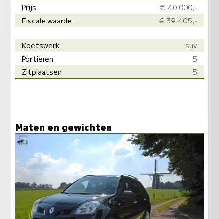
Prijs
€ 40.000,-
Fiscale waarde
€ 39.405,-
Koetswerk
suv
Portieren
5
Zitplaatsen
5
Maten en gewichten