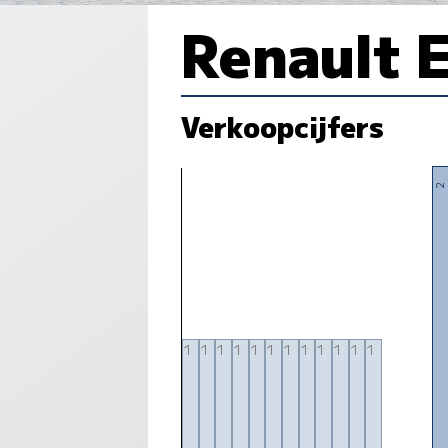
Renault 
Verkoopcijfers
2
1
1
1
1
1
1
1
1
1
1
1
1