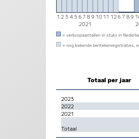
1
2
3
4
5
6
7
8
9
10
11
12
6
7
8
9
1
0
0
0
2021
2
= verkoopaantallen in stuks in Nederl
= nog bekende kentekenregistraties, ev
Totaal per jaar
2023
2022
2021
Totaal