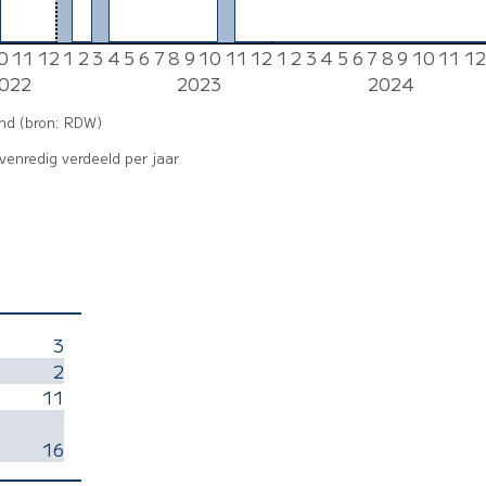
0
11
12
1
2
3
4
5
6
7
8
9
10
11
12
1
2
3
4
5
6
7
8
9
10
11
12
0
0
0
0
0
0
0
0
0
0
0
0
0
0
0
0
0
0
0
0
0
0
0
022
2023
2024
and (bron: RDW)
enredig verdeeld per jaar
3
2
11
16