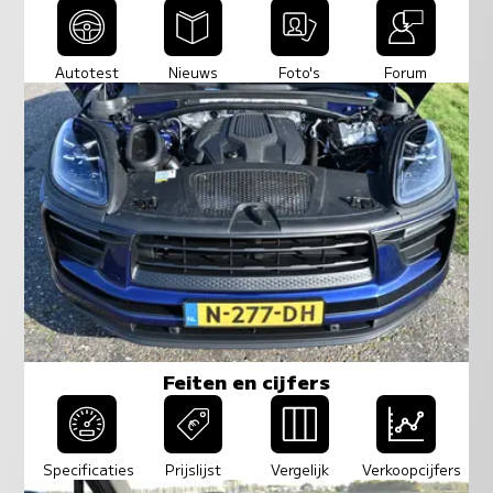
Autotest
Nieuws
Foto's
Forum
Feiten en cijfers
Specificaties
Prijslijst
Vergelijk
Verkoopcijfers