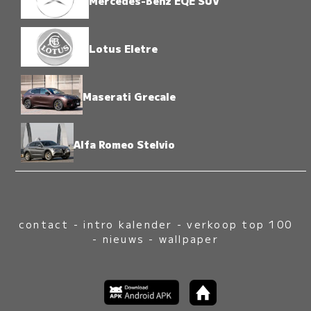
Mercedes-Benz EQE SUV
Lotus Eletre
Maserati Grecale
Alfa Romeo Stelvio
contact
-
intro kalender
-
verkoop top 100
-
nieuws
-
wallpaper