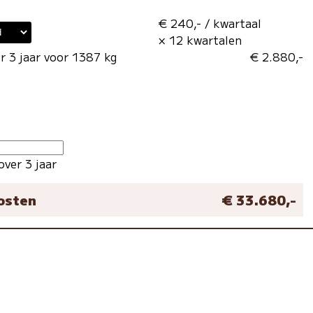
€ 240,- / kwartaal
× 12 kwartalen
r 3 jaar voor 1387 kg
€ 2.880,-
over 3 jaar
kosten
€ 33.680,-