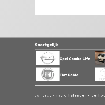
Soortgelijk
Opel Combo Life
Fiat Doblo
contact
-
intro kalender
-
verko