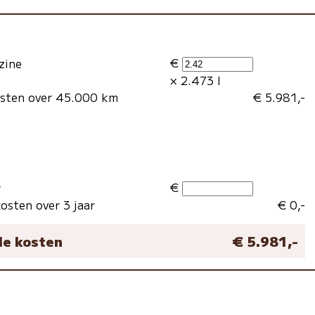
€
zine
× 2.473 l
osten over 45.000 km
€ 5.981,-
€
r
osten over 3 jaar
€ 0,-
le kosten
€ 5.981,-