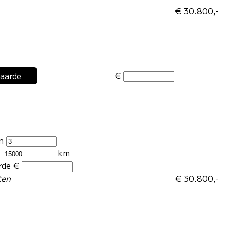
€ 30.800,-
€
waarde
en
r
km
rde €
ten
€ 30.800,-