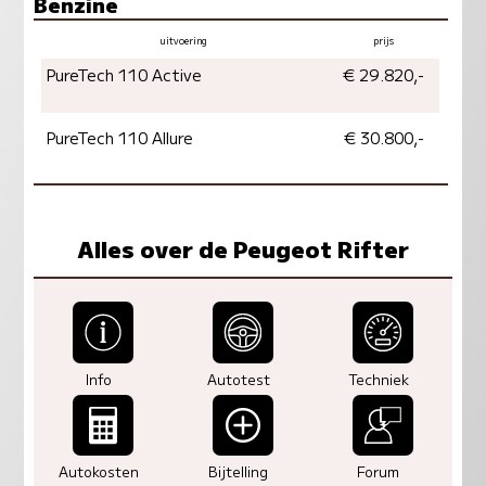
Benzine
uitvoering
prijs
vermogen
milieu
PureTech 110 Active
€ 29.820,-
PureTech 110 Allure
€ 30.800,-
Alles over de Peugeot Rifter
Info
Autotest
Techniek
Autokosten
Bijtelling
Forum