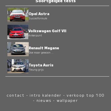
Soortgelijke tests
Opel Astra
Succesformule
Volkswagen Golf VII
Ankerpunt
Renault Megane
Doe maar gewoon ...
Toyota Auris
Fleurig grijs
contact
-
intro kalender
-
verkoop top 100
-
nieuws
-
wallpaper