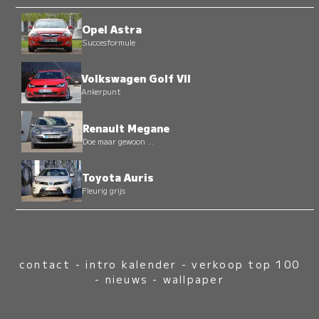
Opel Astra
Succesformule
Volkswagen Golf VII
Ankerpunt
Renault Megane
Doe maar gewoon ...
Toyota Auris
Fleurig grijs
contact
-
intro kalender
-
verkoop top 100
-
nieuws
-
wallpaper