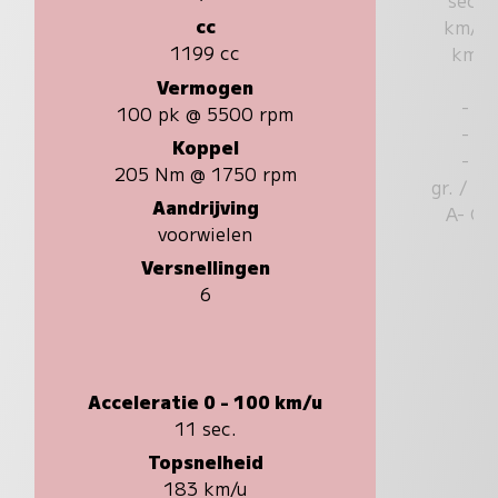
cc
km/u
1199 cc
km
Vermogen
-
100 pk @ 5500 rpm
-
Koppel
-
205 Nm @ 1750 rpm
gr. / k
Aandrijving
A- G
voorwielen
Versnellingen
6
Acceleratie 0 - 100 km/u
11 sec.
Topsnelheid
183 km/u