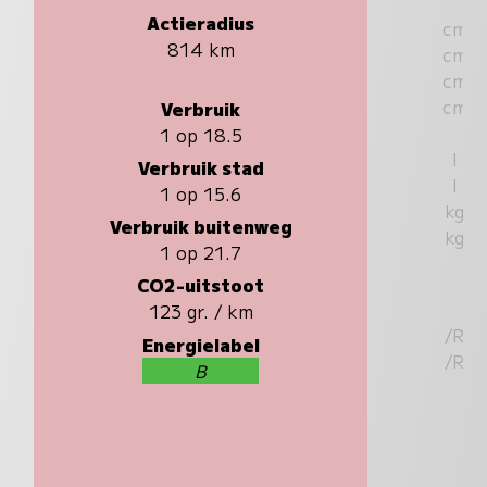
Actieradius
cm
814 km
cm
cm
cm
Verbruik
1 op 18.5
l
Verbruik stad
l
1 op 15.6
kg
Verbruik buitenweg
kg
1 op 21.7
CO2-uitstoot
123 gr. / km
/R
Energielabel
/R
B