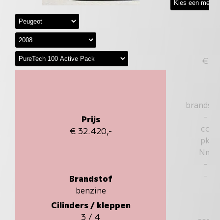
€
brandst
-
Prijs
cc
€ 32.420,-
pk
Nm
-
-
Brandstof
benzine
Cilinders / kleppen
3 / 4
sec.