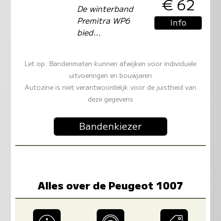
€ 62
De winterband
Premitra WP6
Info
bied...
Let op: Bandenmaten kunnen afwijken voor individuele
uitvoeringen en bouwjaren
Autozine is niet verantwoordelijk voor de juistheid van
deze gegevens
Bandenkiezer
Alles over de Peugeot 1007