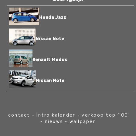
Honda Jazz
Nissan Note
Renault Modus
Nissan Note
contact
-
intro kalender
-
verkoop top 100
-
nieuws
-
wallpaper