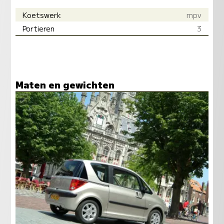
Koetswerk
mpv
Portieren
3
Maten en gewichten