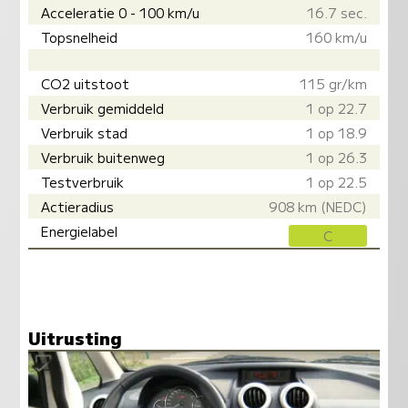
Acceleratie 0 - 100 km/u
16.7 sec.
Topsnelheid
160 km/u
CO2 uitstoot
115 gr/km
Verbruik gemiddeld
1 op 22.7
Verbruik stad
1 op 18.9
Verbruik buitenweg
1 op 26.3
Testverbruik
1 op 22.5
Actieradius
908 km (NEDC)
Energielabel
C
Uitrusting