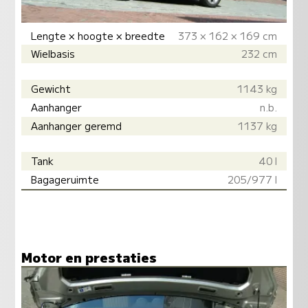
Lengte × hoogte × breedte
373 × 162 × 169 cm
Wielbasis
232 cm
Gewicht
1143 kg
Aanhanger
n.b.
Aanhanger geremd
1137 kg
Tank
40 l
Bagageruimte
205/977 l
Motor en prestaties