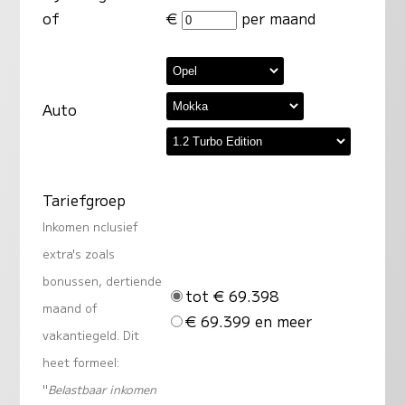
of
€
per maand
Auto
Tariefgroep
Inkomen nclusief
extra's zoals
bonussen, dertiende
tot € 69.398
maand of
€ 69.399 en meer
vakantiegeld. Dit
heet formeel:
"
Belastbaar inkomen