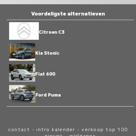
Voordeligste alternatieven
Citroen C3
Kia Stonic
Fiat 600
Ford Puma
contact
-
intro kalender
-
verkoop top 100
-
nieuws
-
wallpaper