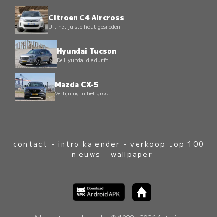
Citroen C4 Aircross
Uit het juiste hout gesneden
Hyundai Tucson
De Hyundai die durft
Mazda CX-5
Verfijning in het groot
contact
-
intro kalender
-
verkoop top 100
-
nieuws
-
wallpaper