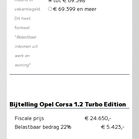
€ 69.399 en meer
vakantiegeld.
Dit heet
formeel:
"
Belastbaar
inkomen uit
werk en
woning
"
Bijtelling Opel Corsa 1.2 Turbo Edition
Fiscale prijs
€ 24.650,-
Belastbaar bedrag 22%
€ 5.423,-