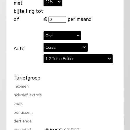
met
bijtelling tot
of
€
per maand
Auto
Tariefgroep
Inkomen
nclusief extra's
zoals
bonussen,
dertiende
tot € 69.398
maand of