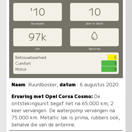
'10
10
bouwjaar
jaar in bezit
97k
km
benzine
Betrouwbaarheid
5
Comfort
8
Motor
8
Naam
:
Ruurdbosker
,
datum
: 6 augustus 2020
Ervaring met Opel Corsa Cosmo:
De
ontstekingsunit begaf het na 65.000 km; 2
keer vervangen. De waterpomp vervangen na
75.000 km. Metallic lak is prima, rubbers ook,
behalve die van de antenne.