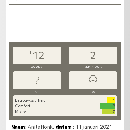
'12
2
bouwjaar
jaar in bezit
?
km
lpg
Betrouwbaarheid
4
Comfort
8
Motor
7
Naam
:
Anitaflonk
,
datum
: 11 januari 2021