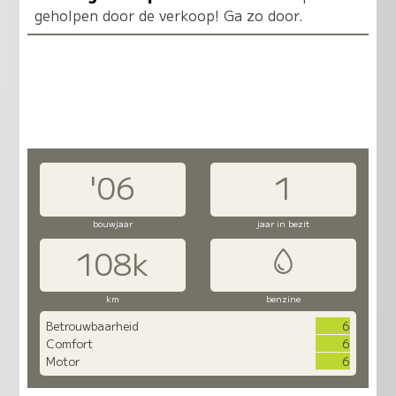
geholpen door de verkoop! Ga zo door.
'06
1
bouwjaar
jaar in bezit
108k
km
benzine
Betrouwbaarheid
6
Comfort
6
Motor
6