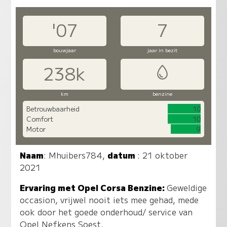
'07
7
bouwjaar
jaar in bezit
238k
km
benzine
Betrouwbaarheid
10
Comfort
10
Motor
9
Naam
:
Mhuibers784
,
datum
: 21 oktober
2021
Ervaring met Opel Corsa Benzine:
Geweldige
occasion, vrijwel nooit iets mee gehad, mede
ook door het goede onderhoud/ service van
Opel Nefkens Soest.