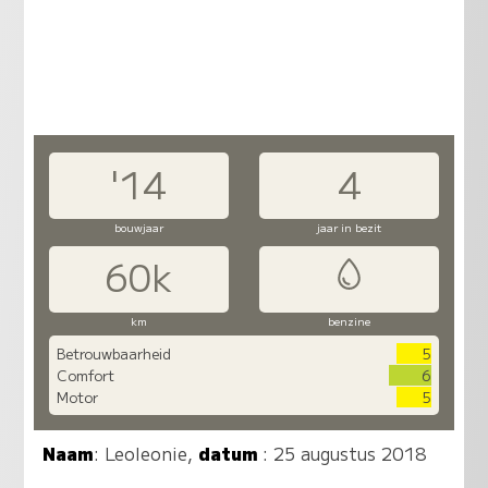
'14
4
bouwjaar
jaar in bezit
60k
km
benzine
Betrouwbaarheid
5
Comfort
6
Motor
5
Naam
:
Leoleonie
,
datum
: 25 augustus 2018