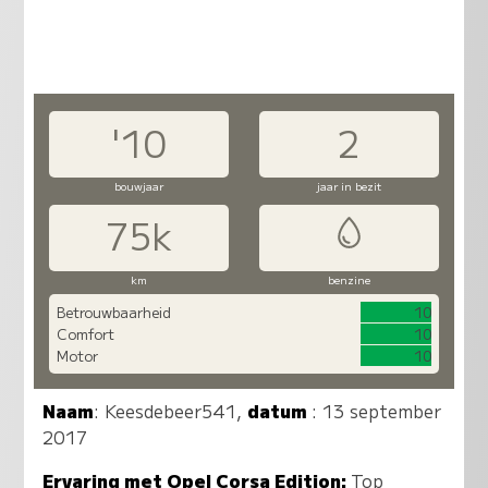
'10
2
bouwjaar
jaar in bezit
75k
km
benzine
Betrouwbaarheid
10
Comfort
10
Motor
10
Naam
:
Keesdebeer541
,
datum
: 13 september
2017
Ervaring met Opel Corsa Edition:
Top