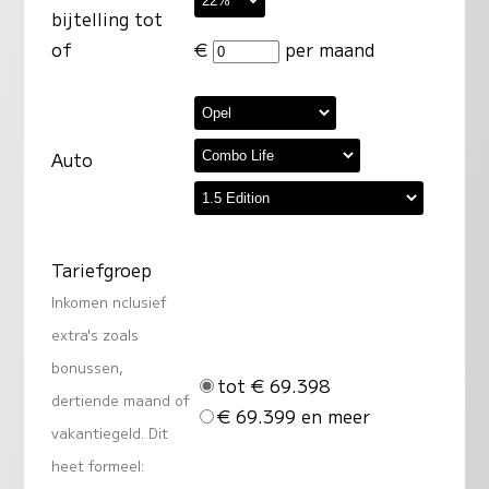
bijtelling tot
of
€
per maand
Auto
Tariefgroep
Inkomen nclusief
extra's zoals
bonussen,
tot € 69.398
dertiende maand of
€ 69.399 en meer
vakantiegeld. Dit
heet formeel: