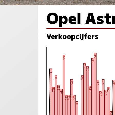
Opel Ast
Verkoopcijfers
1421
1384
1319
1226
1164
1121
1004
1001
921
923
90
913
823
804
788
778
745
724
710
626
624
636
508
334