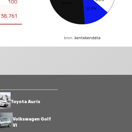
100
38.761
bron:
kentekendata
Toyota Auris
Volkswagen Golf
VI