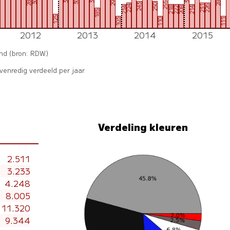
301
309
288
297
286
255
243
250
224
231
226
214
218
222
208
214
185
125
103
110
111
2012
2013
2014
2015
and (bron: RDW)
enredig verdeeld per jaar
Verdeling kleuren
2.511
3.233
4.248
8.005
11.320
9.344