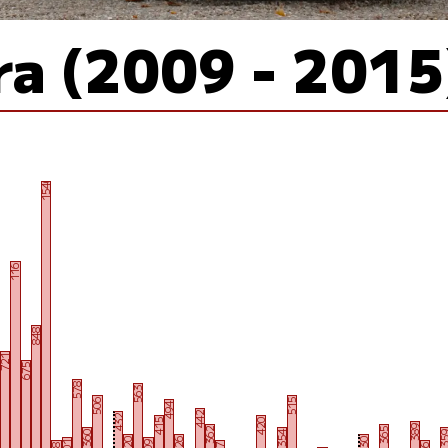
ra (2009 - 2015
1540
1162
1
848
721
675
578
563
506
515
494
442
432
415
420
389
362
365
360
354
35
330
320
326