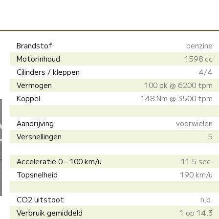
Brandstof
benzine
Motorinhoud
1598 cc
Cilinders / kleppen
4/4
Vermogen
100 pk @ 6200 tpm
Koppel
148 Nm @ 3500 tpm
Aandrijving
voorwielen
Versnellingen
5
Acceleratie 0 - 100 km/u
11.5 sec.
Topsnelheid
190 km/u
CO2 uitstoot
n.b.
Verbruik gemiddeld
1 op 14.3