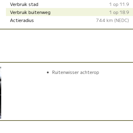
Verbruik stad
1 op 11.9
Verbruik buitenweg
1 op 18.9
Actieradius
744 km (NEDC)
Ruitenwisser achterop