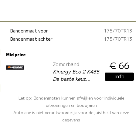
Bandenmaat voor
175/70TR13
Bandenmaat achter
175/70TR13
Mid price
€ 66
Zomerband
Kinergy Eco 2 K435
Info
De beste keuz...
Let op: Bandenmaten kunnen afwijken voor individuele
uitvoeringen en bouwjaren
Autozine is niet verantwoordelijk voor de juistheid van deze
gegevens