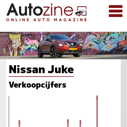
Nissan Juke
Verkoopcijfers
391
289
285
285