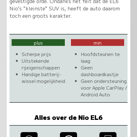
gevestigde orde
. Ondanks het feit dat de EL6
Nio's "kleinste" SUV is, heeft de auto daarom
toch een groots karakter.
plus
min
Scherpe prijs
Hoofdsteunen te
Uitstekende
laag
rijeigenschappen
Geen
Handige batterij-
dashboardkastje
wissel mogelijkheid
Geen ondersteuning
voor Apple CarPlay /
Android Auto
Alles over de Nio EL6