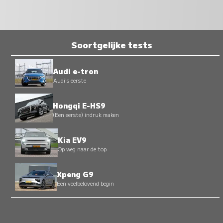
Soortgelijke tests
Audi e-tron
Audi's eerste
Hongqi E-HS9
(Een eerste) indruk maken
Kia EV9
Op weg naar de top
Xpeng G9
Een veelbelovend begin