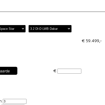
€ 59.499,-
€
waarde
en