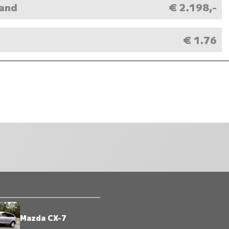
aand
€ 2.198,-
M
€ 1.76
Mazda CX-7