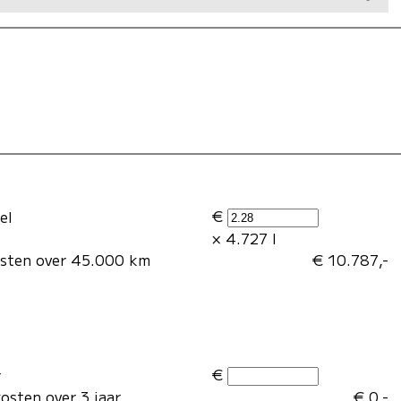
€
el
× 4.727 l
osten over 45.000 km
€ 10.787,-
€
r
osten over 3 jaar
€ 0,-