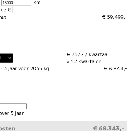
r
km
rde €
ten
€ 59.499,-
€ 737,- / kwartaal
× 12 kwartalen
r 3 jaar voor 2035 kg
€ 8.844,-
over 3 jaar
kosten
€ 68.343,-