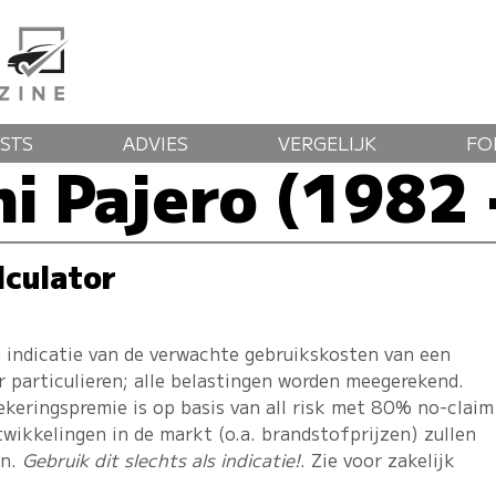
STS
ADVIES
VERGELIJK
FO
hi Pajero (1982 
lculator
 indicatie van de verwachte gebruikskosten van een
r particulieren; alle belastingen worden meegerekend.
ekeringspremie is op basis van all risk met 80% no-claim
twikkelingen in de markt (o.a. brandstofprijzen) zullen
en.
Gebruik dit slechts als indicatie!
. Zie voor zakelijk