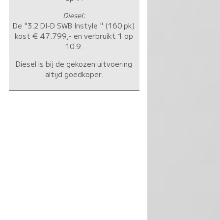
Diesel:
De "3.2 DI-D SWB Instyle " (160 pk)
kost € 47.799,- en verbruikt 1 op
10.9.
Diesel is bij de gekozen uitvoering
altijd goedkoper.