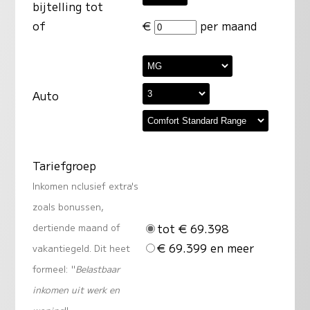
bijtelling tot
of
€
per maand
Auto
Tariefgroep
Inkomen nclusief extra's
zoals bonussen,
tot € 69.398
dertiende maand of
€ 69.399 en meer
vakantiegeld. Dit heet
formeel: "
Belastbaar
inkomen uit werk en