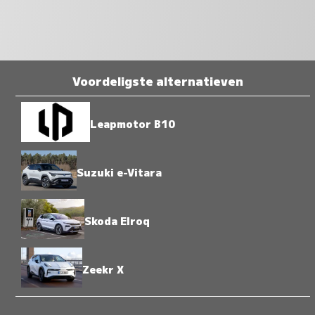
Voordeligste alternatieven
Leapmotor B10
Suzuki e-Vitara
Skoda Elroq
Zeekr X