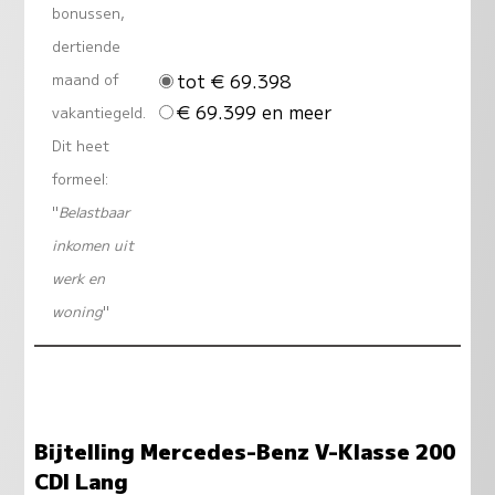
bonussen,
dertiende
tot € 69.398
maand of
€ 69.399 en meer
vakantiegeld.
Dit heet
formeel:
"
Belastbaar
inkomen uit
werk en
woning
"
Bijtelling Mercedes-Benz V-Klasse 200
CDI Lang