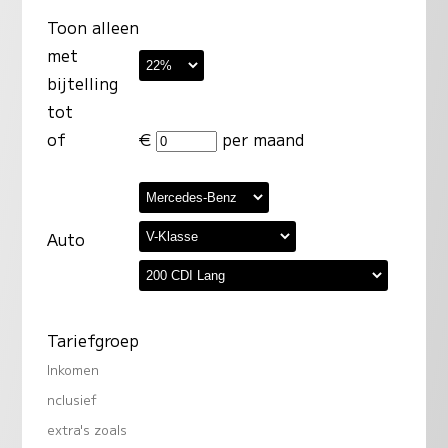
Toon alleen
met
bijtelling
tot
of
€
per maand
Auto
Tariefgroep
Inkomen
nclusief
extra's zoals