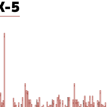
X-5
67
23
23
17
17
16
15
13
2
12
12
12
11
11
11
11
11
10
9
9
9
9
9
9
9
9
8
8
8
8
8
7
7
7
7
6
6
6
6
6
6