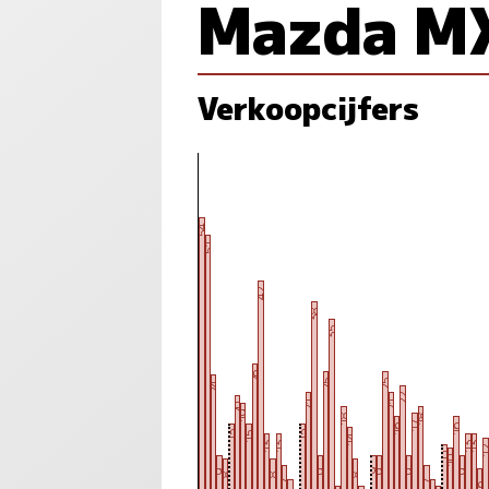
Mazda M
Verkoopcijfers
54
51
42
38
35
26
25
25
24
22
21
21
20
19
18
18
17
16
16
15
15
15
14
13
13
13
13
1
11
10
9
9
9
9
9
9
8
8
8
7
7
6