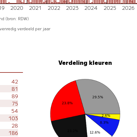
5
5
5
5
5
5
4
4
4
4
4
4
4
3
3
3
3
3
3
2
2
2
2
19
2020
2021
2022
2023
2024
2025
2026
1
1
1
1
1
1
1
1
1
1
0
0
0
0
0
0
0
0
and (bron: RDW)
enredig verdeeld per jaar
Verdeling kleuren
42
81
89
75
54
103
28
186