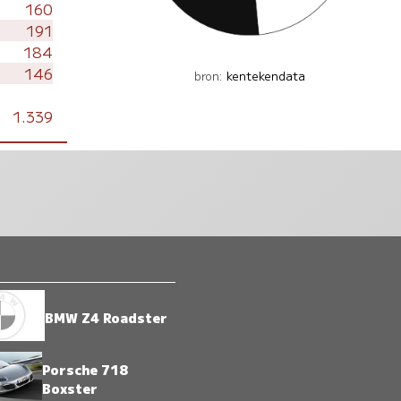
160
191
184
146
bron:
kentekendata
1.339
BMW Z4 Roadster
Porsche 718
Boxster