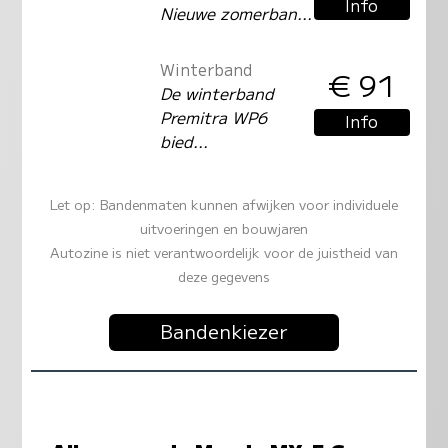
Info
Nieuwe zomerban...
Winterband
€ 91
De winterband
Premitra WP6
Info
bied...
Let op: Bandenmaten kunnen afwijken voor individuele
uitvoeringen en bouwjaren
Autozine is niet verantwoordelijk voor de juistheid van
deze gegevens
Bandenkiezer