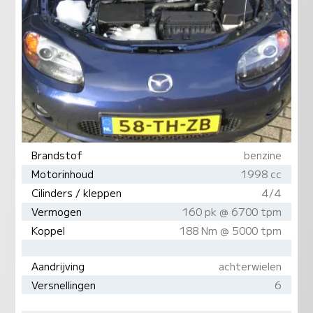
Brandstof
benzine
Motorinhoud
1998 cc
Cilinders / kleppen
4/4
Vermogen
160 pk @ 6700 tpm
Koppel
188 Nm @ 5000 tpm
Aandrijving
achterwielen
Versnellingen
6