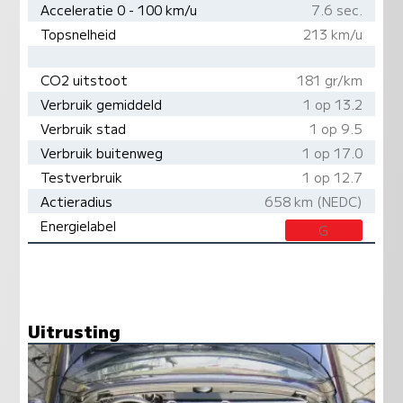
Acceleratie 0 - 100 km/u
7.6 sec.
Topsnelheid
213 km/u
CO2 uitstoot
181 gr/km
Verbruik gemiddeld
1 op 13.2
Verbruik stad
1 op 9.5
Verbruik buitenweg
1 op 17.0
Testverbruik
1 op 12.7
Actieradius
658 km (NEDC)
Energielabel
G
Uitrusting