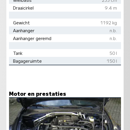
Draaicirkel
9.4 m
Gewicht
1192 kg
Aanhanger
n.b.
Aanhanger geremd
n.b.
Tank
50 l
Bagageruimte
150 l
Motor en prestaties