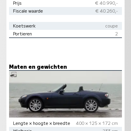
Prijs
€ 40.990,-
Fiscale waarde
€ 40.260,-
Koetswerk
coupe
Portieren
2
Maten en gewichten
Lengte × hoogte × breedte
400 × 125 × 172 cm
Wielbasis
233 cm