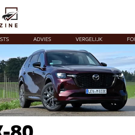
STS
ADVIES
VERGELIJK
FO
X-80