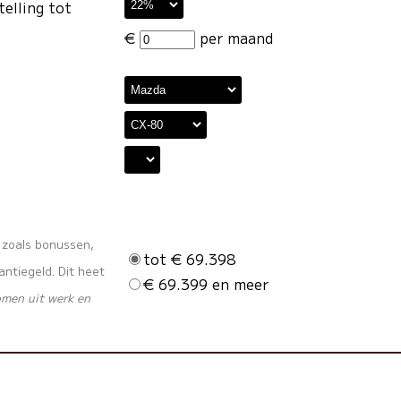
telling tot
€
per maand
s zoals bonussen,
tot € 69.398
ntiegeld. Dit heet
€ 69.399 en meer
omen uit werk en