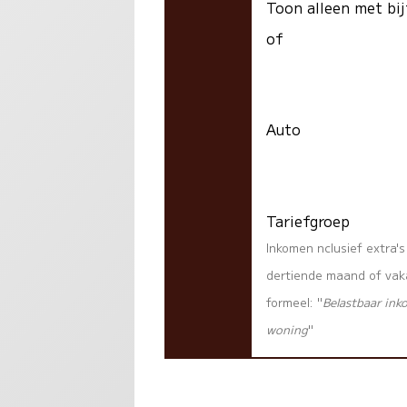
Toon alleen met bij
of
Auto
Tariefgroep
Inkomen nclusief extra'
dertiende maand of vaka
formeel: "
Belastbaar ink
woning
"