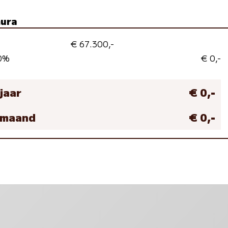
mura
€ 67.300,-
 0%
€ 0,-
 jaar
€ 0,-
r maand
€ 0,-