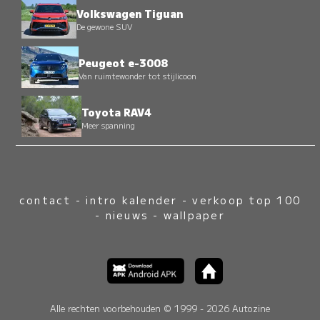
Volkswagen Tiguan
De gewone SUV
Peugeot e-3008
Van ruimtewonder tot stijlicoon
Toyota RAV4
Meer spanning
contact
-
intro kalender
-
verkoop top 100
-
nieuws
-
wallpaper
Alle rechten voorbehouden © 1999 - 2026 Autozine