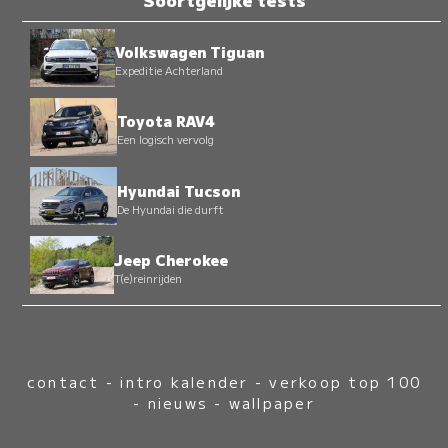
Volkswagen Tiguan
Expeditie Achterland
Toyota RAV4
Een logisch vervolg
Hyundai Tucson
De Hyundai die durft
Jeep Cherokee
T(e)reinrijden
contact
-
intro kalender
-
verkoop top 100
-
nieuws
-
wallpaper