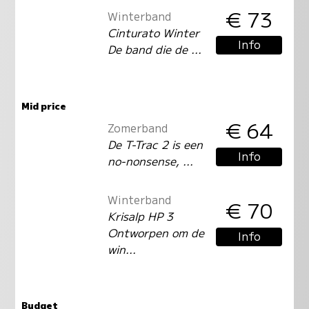
€ 73
Winterband
Cinturato Winter
Info
De band die de ...
Mid price
€ 64
Zomerband
De T-Trac 2 is een
Info
no-nonsense, ...
Winterband
€ 70
Krisalp HP 3
Ontworpen om de
Info
win...
Budget