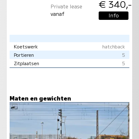
€ 340,-
Private lease
vanaf
Info
Koetswerk
hatchback
Portieren
5
Zitplaatsen
5
Maten en gewichten