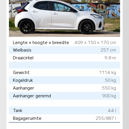
Lengte × hoogte × breedte
409 × 150 × 170 cm
Wielbasis
257 cm
Draaicirkel
9.8 m
Gewicht
1114 kg
Kogeldruk
50 kg
Aanhanger
550 kg
Aanhanger geremd
900 kg
Tank
44 l
Bagageruimte
255/887 l