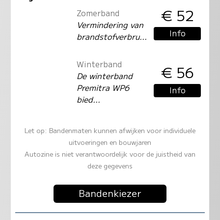
€ 52
Zomerband
Vermindering van
Info
brandstofverbru...
Winterband
€ 56
De winterband
Premitra WP6
Info
bied...
Let op: Bandenmaten kunnen afwijken voor individuele
uitvoeringen en bouwjaren
Autozine is niet verantwoordelijk voor de juistheid van
deze gegevens
Bandenkiezer