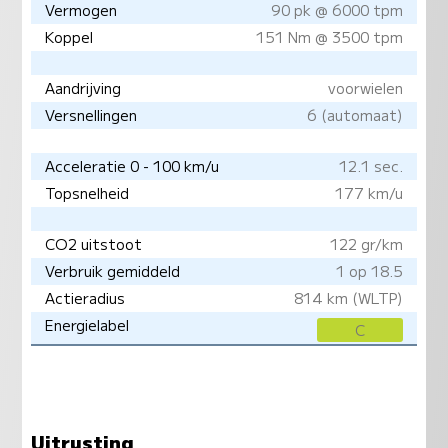
Vermogen
90 pk @ 6000 tpm
Koppel
151 Nm @ 3500 tpm
Aandrijving
voorwielen
Versnellingen
6 (automaat)
Acceleratie 0 - 100 km/u
12.1 sec.
Topsnelheid
177 km/u
CO2 uitstoot
122 gr/km
Verbruik gemiddeld
1 op 18.5
Actieradius
814 km (WLTP)
Energielabel
C
Uitrusting