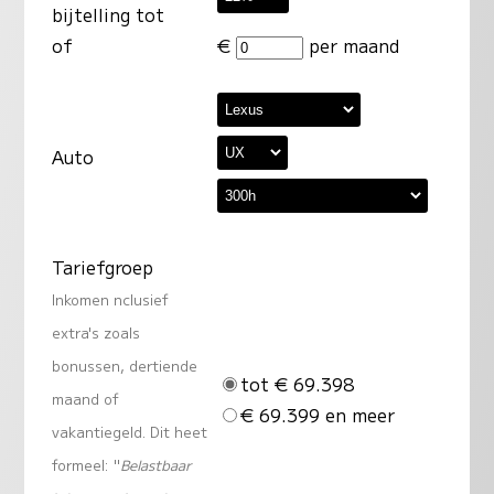
bijtelling tot
of
€
per maand
Auto
Tariefgroep
Inkomen nclusief
extra's zoals
bonussen, dertiende
tot € 69.398
maand of
€ 69.399 en meer
vakantiegeld. Dit heet
formeel: "
Belastbaar