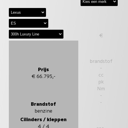
€
brandstof
-
Prijs
cc
€ 66.795,-
pk
Nm
-
-
Brandstof
benzine
Cilinders / kleppen
4 / 4
sec.