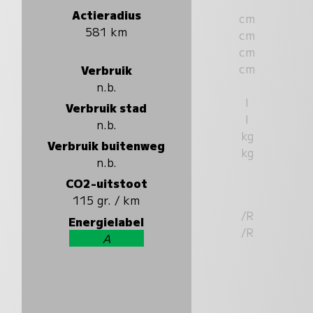
Actieradius
cm
581 km
cm
cm
cm
Verbruik
n.b.
l
Verbruik stad
l
n.b.
kg
Verbruik buitenweg
kg
n.b.
CO2-uitstoot
115 gr. / km
/R
Energielabel
/R
A