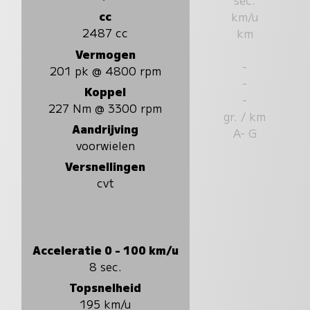
cc
km/u
2487 cc
km
Vermogen
-
201 pk @ 4800 rpm
-
Koppel
-
227 Nm @ 3300 rpm
gr. / km
Aandrijving
A- G
voorwielen
Versnellingen
cvt
Acceleratie 0 - 100 km/u
8 sec.
Topsnelheid
195 km/u