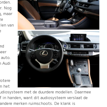
orden.
ur. Nog
g, maar
ze
llen van
e
md
meer
 auto.
n Audi
rotere
en het
audiosysteem met de duurdere modellen. Daarmee
 in handen, want dit audiosysteem verslaat de
andere merken ruimschoots. De klank is