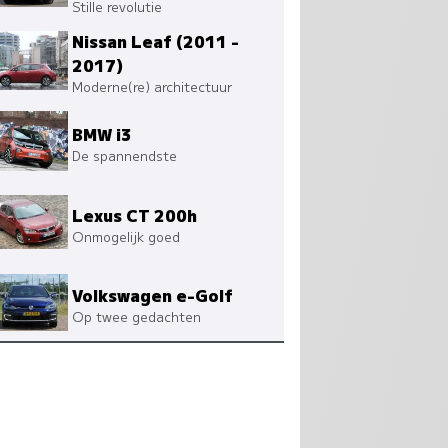
Stille revolutie
Nissan Leaf (2011 -
2017)
Moderne(re) architectuur
BMW i3
De spannendste
Lexus CT 200h
Onmogelijk goed
Volkswagen e-Golf
Op twee gedachten