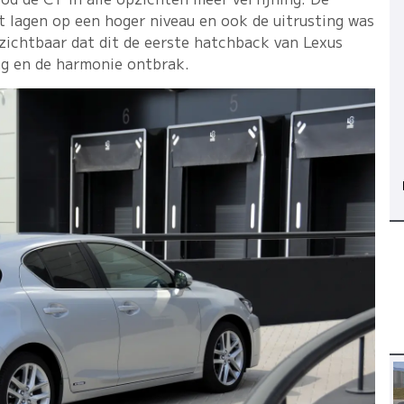
t lagen op een hoger niveau en ook de uitrusting was
jk zichtbaar dat dit de eerste hatchback van Lexus
ng en de harmonie ontbrak.