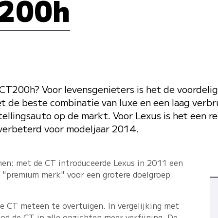
T200h
 CT200h? Voor levensgenieters is het de voordeli
het de beste combinatie van luxe en een laag verbru
llingsauto op de markt. Voor Lexus is het een r
T verbeterd voor modeljaar 2014.
nen: met de CT introduceerde Lexus in 2011 een
 "premium merk" voor een grotere doelgroep
de CT meteen te overtuigen. In vergelijking met
od de CT in alle opzichten meer verfijning. De