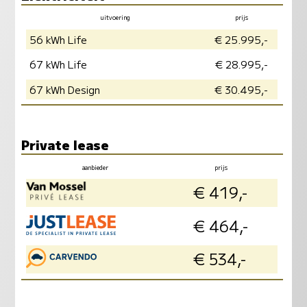
uitvoering
prijs
vermogen
milieu
56 kWh Life
€ 25.995,-
67 kWh Life
€ 28.995,-
67 kWh Design
€ 30.495,-
Private lease
aanbieder
prijs
info
€ 419,-
in
€ 464,-
in
€ 534,-
in