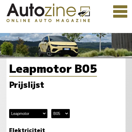
Leapmotor B05
Prijslijst
Elektriciteit