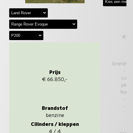
€
brandst
-
Prijs
cc
€ 66.850,-
pk
Nm
-
-
Brandstof
benzine
Cilinders / kleppen
4 / 4
sec.