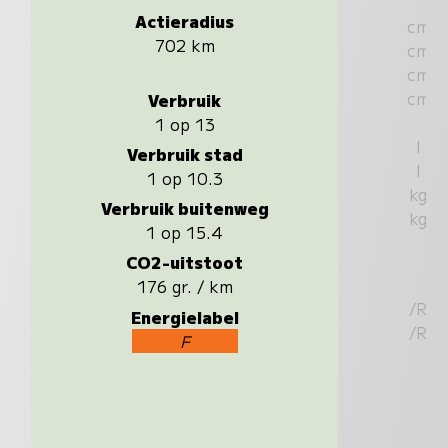
Actieradius
cm
702 km
cm
cm
cm
Verbruik
1 op 13
l
Verbruik stad
l
1 op 10.3
kg
Verbruik buitenweg
kg
1 op 15.4
CO2-uitstoot
176 gr. / km
/R
Energielabel
/R
F