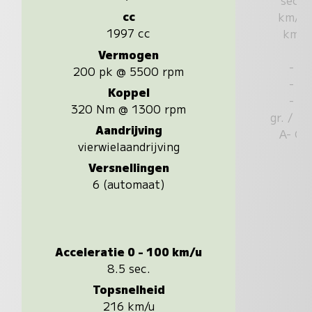
cc
km/u
1997 cc
km
Vermogen
-
200 pk @ 5500 rpm
-
Koppel
-
320 Nm @ 1300 rpm
gr. / k
Aandrijving
A- G
vierwielaandrijving
Versnellingen
6 (automaat)
Acceleratie 0 - 100 km/u
8.5 sec.
Topsnelheid
216 km/u