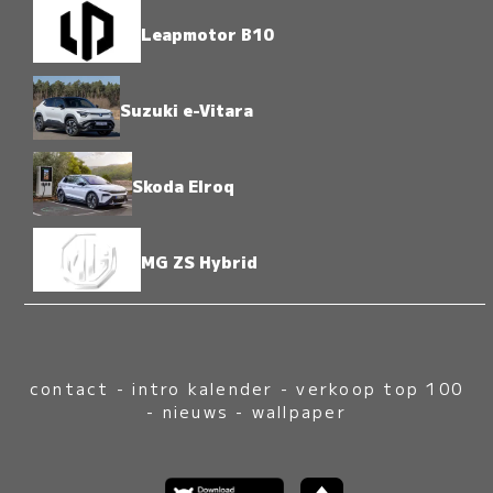
Leapmotor B10
Suzuki e-Vitara
Skoda Elroq
MG ZS Hybrid
contact
-
intro kalender
-
verkoop top 100
-
nieuws
-
wallpaper