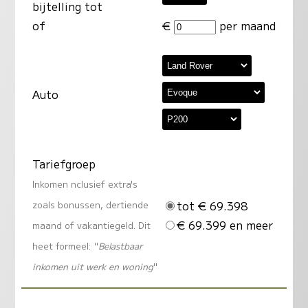
bijtelling tot
of
€
per maand
Auto
Tariefgroep
Inkomen nclusief extra's
tot € 69.398
zoals bonussen, dertiende
€ 69.399 en meer
maand of vakantiegeld. Dit
heet formeel: "
Belastbaar
inkomen uit werk en woning
"