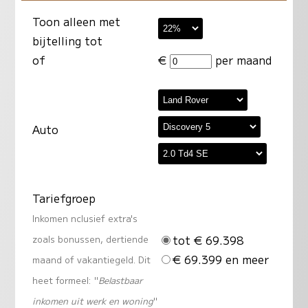
Toon alleen met
bijtelling tot
of
€
per maand
Auto
Tariefgroep
Inkomen nclusief extra's
tot € 69.398
zoals bonussen, dertiende
€ 69.399 en meer
maand of vakantiegeld. Dit
heet formeel: "
Belastbaar
inkomen uit werk en woning
"