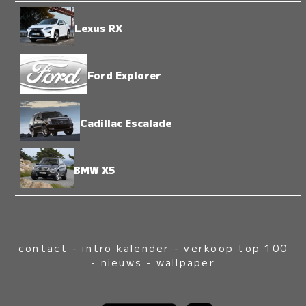
Lexus RX
Ford Explorer
Cadillac Escalade
BMW X5
contact
-
intro kalender
-
verkoop top 100
-
nieuws
-
wallpaper