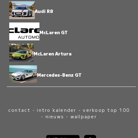
Audi R8
McLaren GT
McLaren Artura
Mercedes-Benz GT
contact
-
intro kalender
-
verkoop top 100
-
nieuws
-
wallpaper