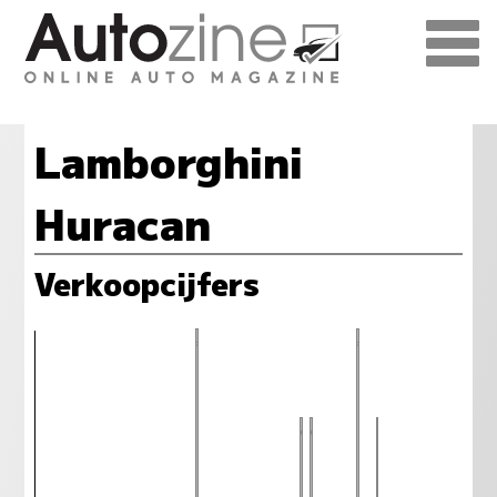
Lamborghini
Huracan
Verkoopcijfers
4
4
3
3
3