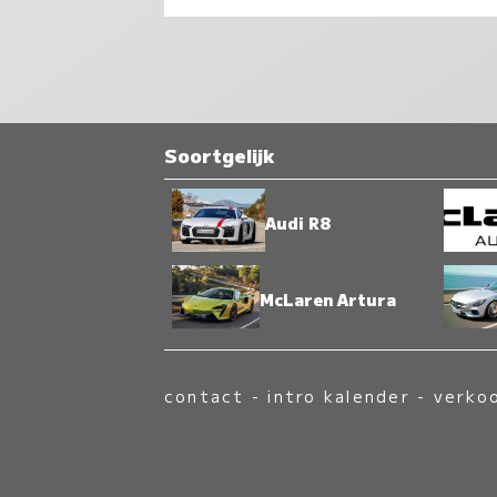
Soortgelijk
Audi R8
McLaren Artura
contact
-
intro kalender
-
verko