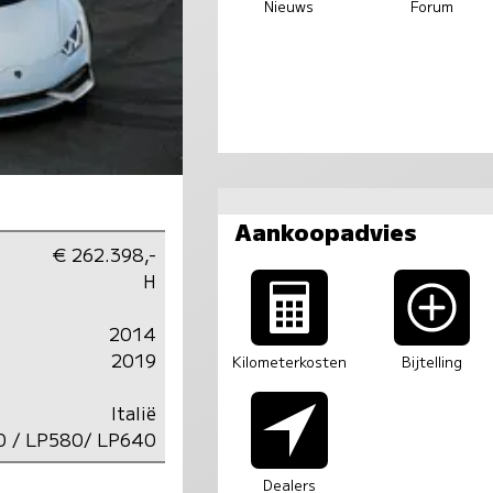
Nieuws
Forum
Aankoopadvies
€ 262.398,-
H
2014
2019
Kilometerkosten
Bijtelling
Italië
0 / LP580/ LP640
Dealers