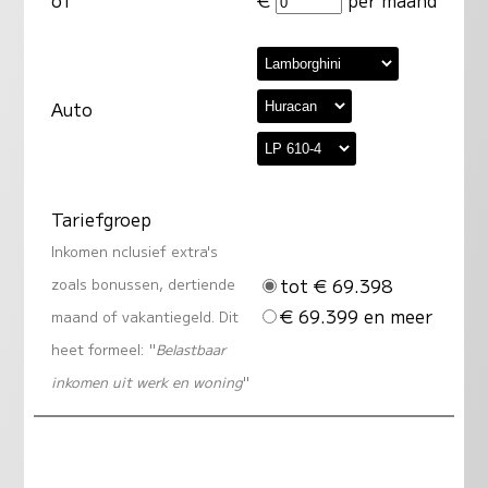
Auto
Tariefgroep
Inkomen nclusief extra's
tot € 69.398
zoals bonussen, dertiende
€ 69.399 en meer
maand of vakantiegeld. Dit
heet formeel: "
Belastbaar
inkomen uit werk en woning
"