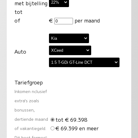
met bijtelling
tot
of
€
per maand
Auto
Tariefgroep
Inkomen nclusief
extra's zoals
bonussen,
tot € 69.398
dertiende maand
€ 69.399 en meer
of vakantiegeld.
Dit heet formeel: