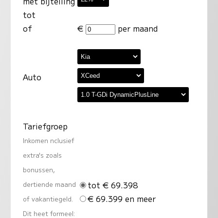
met bijtelling
tot
of
€
per maand
Auto
Tariefgroep
Inkomen nclusief
extra's zoals
bonussen,
tot € 69.398
dertiende maand
€ 69.399 en meer
of vakantiegeld.
Dit heet formeel: