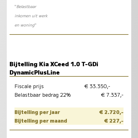
"
Belastbaar
inkomen uit werk
en woning
"
Bijtelling Kia XCeed 1.0 T-GDi
DynamicPlusLine
Fiscale prijs
€ 33.350,-
Belastbaar bedrag 22%
€ 7.337,-
Bijtelling per jaar
€ 2.720,-
Bijtelling per maand
€ 227,-