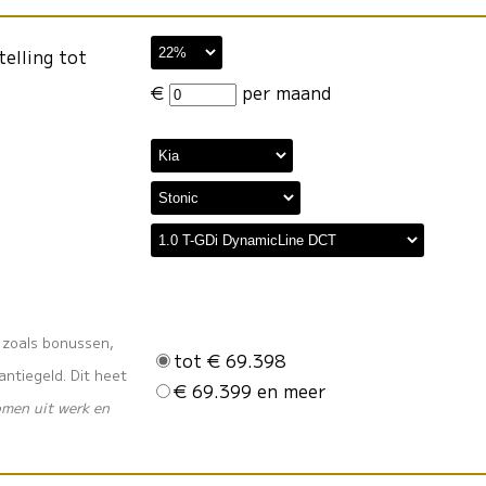
telling tot
€
per maand
s zoals bonussen,
tot € 69.398
ntiegeld. Dit heet
€ 69.399 en meer
omen uit werk en