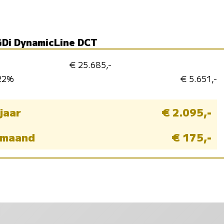
-GDi DynamicLine DCT
€ 25.685,-
 22%
€ 5.651,-
 jaar
€ 2.095,-
r maand
€ 175,-