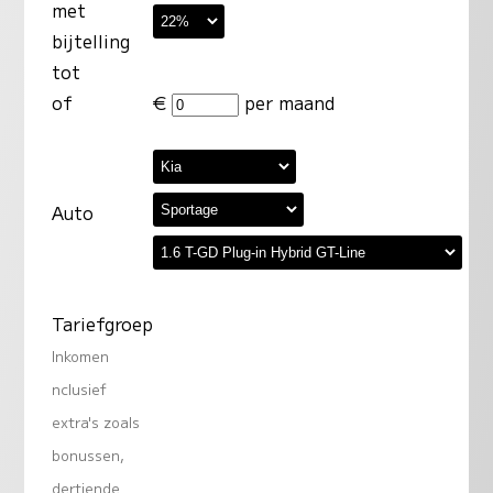
met
bijtelling
tot
of
€
per maand
Auto
Tariefgroep
Inkomen
nclusief
extra's zoals
bonussen,
dertiende