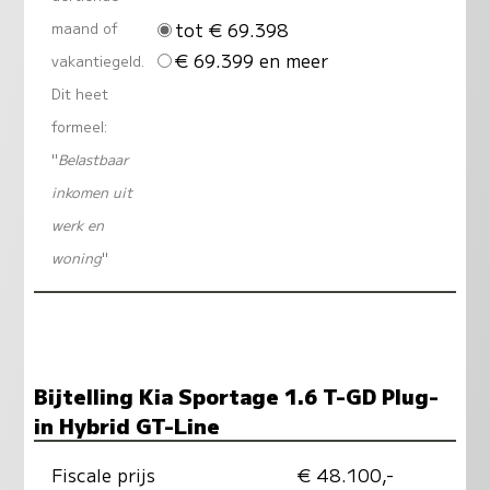
tot € 69.398
maand of
€ 69.399 en meer
vakantiegeld.
Dit heet
formeel:
"
Belastbaar
inkomen uit
werk en
woning
"
Bijtelling Kia Sportage 1.6 T-GD Plug-
in Hybrid GT-Line
Fiscale prijs
€ 48.100,-